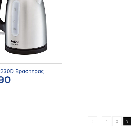
I230D Βραστήρας
90
1
2
3