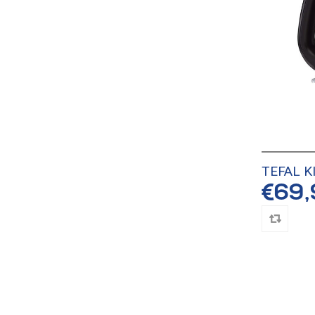
TEFAL K
€69,