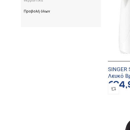
θερμαντικά
Προβολή όλων
SINGER
Λευκό Β
€24,