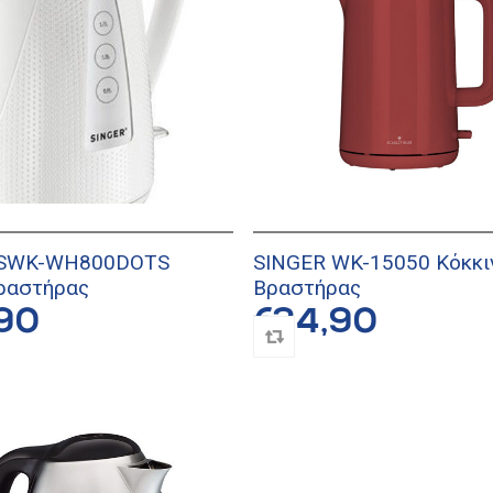
 SWK-WH800DOTS
SINGER WK-15050 Κόκκι
ραστήρας
Βραστήρας
90
€34,90