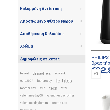
Καλυμμένη Αντίσταση
Αποσπώμενο Φίλτρο Νερού
Αποθήκευση Καλωδίου
Χρώμα
PHILIPS
Δημοφιλεις ετικετες
Βραστή
€32,
climaoffers
basket
ecotank
foitites
fathersday
euro2024
tech
mother day
s95f
tefal
valentinesday00
valentinesdayforher
valentinesdayforhim
xtreme eco