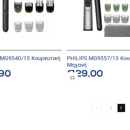
 MG9540/15 Κουρευτική
PHILIPS MG9557/15 Κου
Μηχανή
90
€129,00
1
2