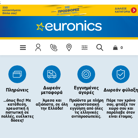
;
0
Δωρεάν
Εγγυημένες
Πληρώνεις
Δωρεάν φύλαξη
μεταφορά
αγορές
...όπως θες! Με
Άμεσα και
Προϊόντα με πλήρη
Πάρε τον χρόνο
κατάθεση,
αξιόπιστα, σε όλη
εργοστασιακή
σου, φτιάξε τον
χρεωστική ή
την Ελλάδα!
εγγύηση από όλες
χώρο σου και
πιστωτική σε
τις ελληνικές
παράλαβε όταν
πολλές, ευέλικτες
αντιπροσωπείες.
είναι έτοιμος.
δόσεις!