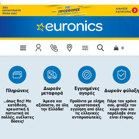
;
0
Δωρεάν
Εγγυημένες
Πληρώνεις
Δωρεάν φύλαξη
μεταφορά
αγορές
...όπως θες! Με
Άμεσα και
Προϊόντα με πλήρη
Πάρε τον χρόνο
κατάθεση,
αξιόπιστα, σε όλη
εργοστασιακή
σου, φτιάξε τον
χρεωστική ή
την Ελλάδα!
εγγύηση από όλες
χώρο σου και
πιστωτική σε
τις ελληνικές
παράλαβε όταν
πολλές, ευέλικτες
αντιπροσωπείες.
είναι έτοιμος.
δόσεις!