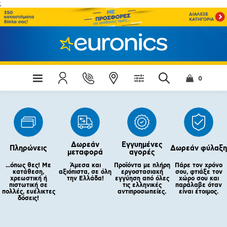
;
0
Δωρεάν
Εγγυημένες
Πληρώνεις
Δωρεάν φύλαξη
μεταφορά
αγορές
...όπως θες! Με
Άμεσα και
Προϊόντα με πλήρη
Πάρε τον χρόνο
κατάθεση,
αξιόπιστα, σε όλη
εργοστασιακή
σου, φτιάξε τον
χρεωστική ή
την Ελλάδα!
εγγύηση από όλες
χώρο σου και
πιστωτική σε
τις ελληνικές
παράλαβε όταν
πολλές, ευέλικτες
αντιπροσωπείες.
είναι έτοιμος.
δόσεις!