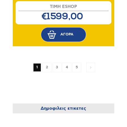
TIMH ESHOP
€1599,00
1
2
3
4
5
Δημοφιλεις ετικετες