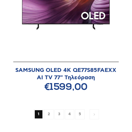
SAMSUNG OLED 4K QE77S85FAEXX
AI TV 77" Τηλεόραση
€1599,00
1
2
3
4
5