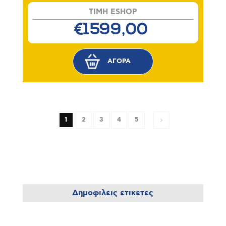
TIMH ESHOP
€1599,00
1
2
3
4
5
Δημοφιλεις ετικετες