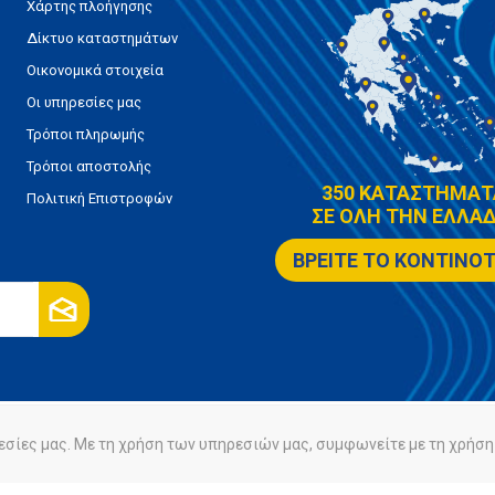
Χάρτης πλοήγησης
Δίκτυο καταστημάτων
Οικονομικά στοιχεία
Οι υπηρεσίες μας
Τρόποι πληρωμής
Τρόποι αποστολής
350 ΚΑΤΑΣΤΗΜΑΤ
Πολιτική Επιστροφών
ΣΕ ΟΛΗ ΤΗΝ ΕΛΛΑΔ
ΒΡΕΙΤΕ ΤΟ ΚΟΝΤΙΝΟ
εσίες μας. Με τη χρήση των υπηρεσιών μας, συμφωνείτε με τη χρήση 
ρήτου
Πολιτική Cookies
Powered by
nopCommerce