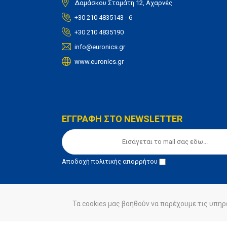
Δαμάσκου Σταμάτη 12, Αχαρνές
+30 210 4835143 - 6
+30 210 4835190
info@euronics.gr
www.euronics.gr
ΕΓΓΡΑΦΗ ΣΤΟ NEWSLETTER
Αποδοχή
πολιτικής απορρήτου
Τα cookies μας βοηθούν να παρέχουμε τις υπηρ
© euronics 2020
Όροι Χρήσης
Πολιτική Απορ