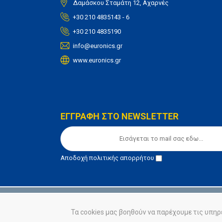
Δαμάσκου Σταμάτη 12, Αχαρνές
+30 210 4835143 - 6
+30 210 4835190
info@euronics.gr
www.euronics.gr
ΕΓΓΡΑΦΗ ΣΤΟ NEWSLETTER
Αποδοχή
πολιτικής απορρήτου
© euronics 2020
Όροι Χρήσης
Πολιτική Απορ
Τα cookies μας βοηθούν να παρέχουμε τις υπηρ