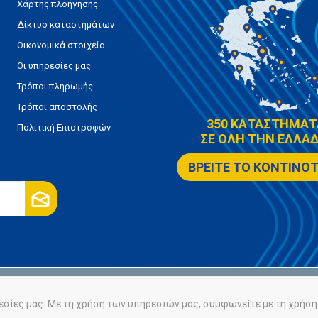
Χάρτης πλοήγησης
Δίκτυο καταστημάτων
Οικονομικά στοιχεία
Οι υπηρεσίες μας
Τρόποι πληρωμής
Τρόποι αποστολής
350 ΚΑΤΑΣΤΗΜΑΤ
Πολιτική Επιστροφών
ΣΕ ΟΛΗ ΤΗΝ ΕΛΛΑΔ
ΒΡΕΙΤΕ ΤΟ ΚΟΝΤΙΝΟ
ρήτου
Πολιτική Cookies
εσίες μας. Με τη χρήση των υπηρεσιών μας, συμφωνείτε με τη χρήση 
Powered by
nopCommerce