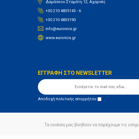
Δαμάσκου Σταμάτη 12, Αχαρνές
+30 210 4835143 - 6
+30 210 4835190
info@euronics.gr
www.euronics.gr
ΕΓΓΡΑΦΗ ΣΤΟ NEWSLETTER
Αποδοχή
πολιτικής απορρήτου
Τα cookies μας βοηθούν να παρέχουμε τις υπηρ
© euronics 2020
Όροι Χρήσης
Πολιτική Απορ