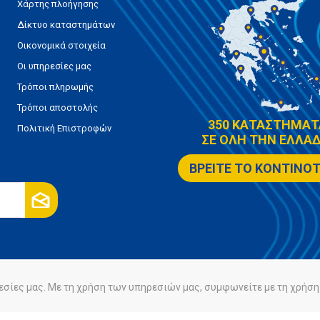
Χάρτης πλοήγησης
Δίκτυο καταστημάτων
Οικονομικά στοιχεία
Οι υπηρεσίες μας
Τρόποι πληρωμής
Τρόποι αποστολής
350 ΚΑΤΑΣΤΗΜΑΤ
Πολιτική Επιστροφών
ΣΕ ΟΛΗ ΤΗΝ ΕΛΛΑΔ
ΒΡΕΙΤΕ ΤΟ ΚΟΝΤΙΝΟ
εσίες μας. Με τη χρήση των υπηρεσιών μας, συμφωνείτε με τη χρήση 
ρήτου
Πολιτική Cookies
Powered by
nopCommerce