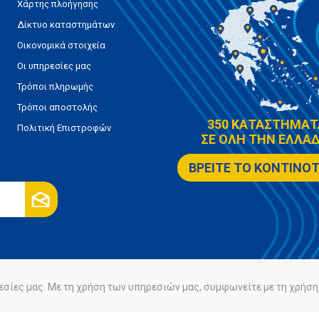
Χάρτης πλοήγησης
Δίκτυο καταστημάτων
Οικονομικά στοιχεία
Οι υπηρεσίες μας
Τρόποι πληρωμής
Τρόποι αποστολής
350 ΚΑΤΑΣΤΗΜΑΤ
Πολιτική Επιστροφών
ΣΕ ΟΛΗ ΤΗΝ ΕΛΛΑΔ
ΒΡΕΙΤΕ ΤΟ ΚΟΝΤΙΝΟ
εσίες μας. Με τη χρήση των υπηρεσιών μας, συμφωνείτε με τη χρήση 
ρήτου
Πολιτική Cookies
Powered by
nopCommerce