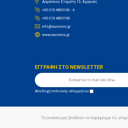
Δαμάσκου Σταμάτη 12, Αχαρνές
+30 210 4835143 - 6
+30 210 4835190
info@euronics.gr
www.euronics.gr
ΕΓΓΡΑΦΗ ΣΤΟ NEWSLETTER
Αποδοχή
πολιτικής απορρήτου
© euronics 2020
Όροι Χρήσης
Πολιτική Απορ
Τα cookies μας βοηθούν να παρέχουμε τις υπηρ