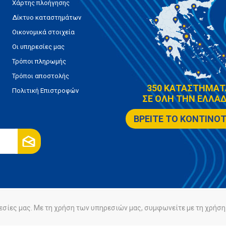
Χάρτης πλοήγησης
Δίκτυο καταστημάτων
Οικονομικά στοιχεία
Οι υπηρεσίες μας
Τρόποι πληρωμής
Τρόποι αποστολής
350 ΚΑΤΑΣΤΗΜΑΤ
Πολιτική Επιστροφών
ΣΕ ΟΛΗ ΤΗΝ ΕΛΛΑΔ
ΒΡΕΙΤΕ ΤΟ ΚΟΝΤΙΝΟ
ρήτου
Πολιτική Cookies
εσίες μας. Με τη χρήση των υπηρεσιών μας, συμφωνείτε με τη χρήση 
Powered by
nopCommerce