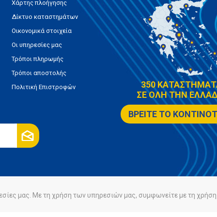
Χάρτης πλοήγησης
Δίκτυο καταστημάτων
Οικονομικά στοιχεία
Οι υπηρεσίες μας
Τρόποι πληρωμής
Τρόποι αποστολής
350 ΚΑΤΑΣΤΗΜΑΤ
Πολιτική Επιστροφών
ΣΕ ΟΛΗ ΤΗΝ ΕΛΛΑΔ
ΒΡΕΙΤΕ ΤΟ ΚΟΝΤΙΝΟ
εσίες μας. Με τη χρήση των υπηρεσιών μας, συμφωνείτε με τη χρήση 
ρήτου
Πολιτική Cookies
Powered by
nopCommerce