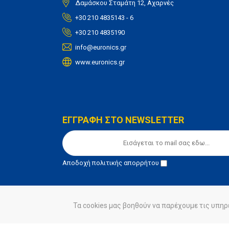
Δαμάσκου Σταμάτη 12, Αχαρνές
+30 210 4835143 - 6
+30 210 4835190
info@euronics.gr
www.euronics.gr
ΕΓΓΡΑΦΗ ΣΤΟ NEWSLETTER
Αποδοχή
πολιτικής απορρήτου
Τα cookies μας βοηθούν να παρέχουμε τις υπηρ
© euronics 2020
Όροι Χρήσης
Πολιτική Απορ