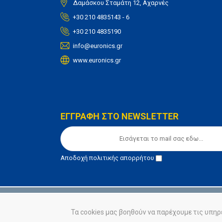
Δαμάσκου Σταμάτη 12, Αχαρνές
+30 210 4835143 - 6
+30 210 4835190
info@euronics.gr
www.euronics.gr
ΕΓΓΡΑΦΗ ΣΤΟ NEWSLETTER
Αποδοχή
πολιτικής απορρήτου
© euronics 2020
Όροι Χρήσης
Πολιτική Απορ
Τα cookies μας βοηθούν να παρέχουμε τις υπηρ