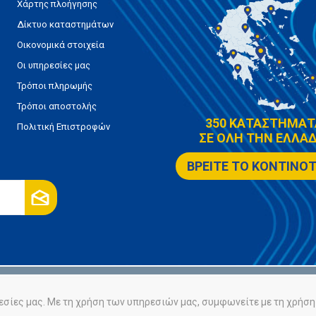
Χάρτης πλοήγησης
Δίκτυο καταστημάτων
Οικονομικά στοιχεία
Οι υπηρεσίες μας
Τρόποι πληρωμής
Τρόποι αποστολής
350 ΚΑΤΑΣΤΗΜΑΤ
Πολιτική Επιστροφών
ΣΕ ΟΛΗ ΤΗΝ ΕΛΛΑΔ
ΒΡΕΙΤΕ ΤΟ ΚΟΝΤΙΝΟ
ρήτου
Πολιτική Cookies
εσίες μας. Με τη χρήση των υπηρεσιών μας, συμφωνείτε με τη χρήση 
Powered by
nopCommerce