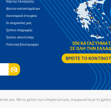
Χάρτης πλοήγησης
Δίκτυο καταστημάτων
Οικονομικά στοιχεία
Οι υπηρεσίες μας
Τρόποι πληρωμής
Τρόποι αποστολής
350 ΚΑΤΑΣΤΗΜΑΤ
Πολιτική Επιστροφών
ΣΕ ΟΛΗ ΤΗΝ ΕΛΛΑΔ
ΒΡΕΙΤΕ ΤΟ ΚΟΝΤΙΝΟ
εσίες μας. Με τη χρήση των υπηρεσιών μας, συμφωνείτε με τη χρήση 
ρήτου
Πολιτική Cookies
Powered by
nopCommerce