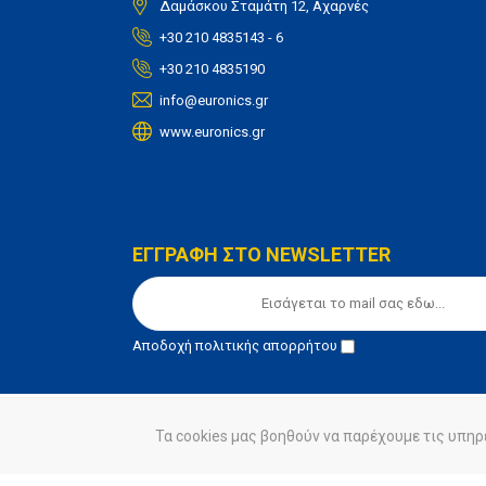
Δαμάσκου Σταμάτη 12, Αχαρνές
+30 210 4835143 - 6
+30 210 4835190
info@euronics.gr
www.euronics.gr
ΕΓΓΡΑΦΗ ΣΤΟ NEWSLETTER
Αποδοχή
πολιτικής απορρήτου
Τα cookies μας βοηθούν να παρέχουμε τις υπηρ
© euronics 2020
Όροι Χρήσης
Πολιτική Απορ