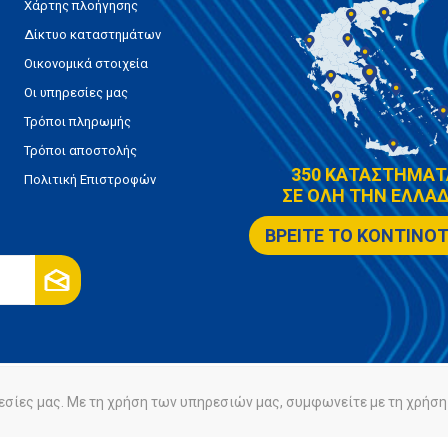
Χάρτης πλοήγησης
Δίκτυο καταστημάτων
Οικονομικά στοιχεία
Οι υπηρεσίες μας
Τρόποι πληρωμής
Τρόποι αποστολής
350 ΚΑΤΑΣΤΗΜΑΤ
Πολιτική Επιστροφών
ΣΕ ΟΛΗ ΤΗΝ ΕΛΛΑΔ
ΒΡΕΙΤΕ ΤΟ ΚΟΝΤΙΝΟ
εσίες μας. Με τη χρήση των υπηρεσιών μας, συμφωνείτε με τη χρήση 
ρήτου
Πολιτική Cookies
Powered by
nopCommerce