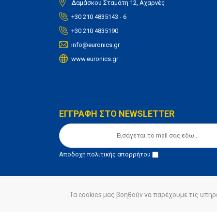
Δαμάσκου Σταμάτη 12, Αχαρνές
+30 210 4835143 - 6
+30 210 4835190
info@euronics.gr
www.euronics.gr
ΕΓΓΡΑΦΗ ΣΤΟ NEWSLETTER
Αποδοχή
πολιτικής απορρήτου
Τα cookies μας βοηθούν να παρέχουμε τις υπηρ
© euronics 2020
Όροι Χρήσης
Πολιτική Απορ