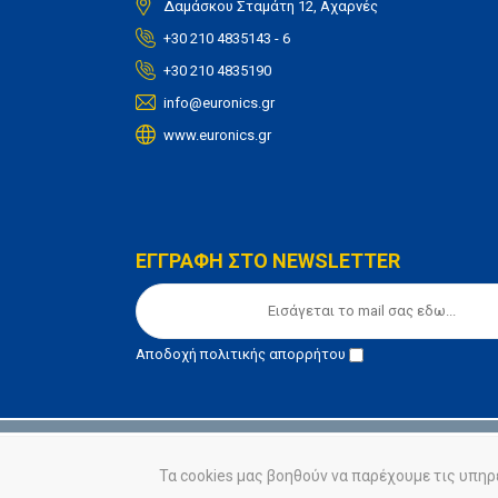
Δαμάσκου Σταμάτη 12, Αχαρνές
+30 210 4835143 - 6
+30 210 4835190
info@euronics.gr
www.euronics.gr
ΕΓΓΡΑΦΗ ΣΤΟ NEWSLETTER
Αποδοχή
πολιτικής απορρήτου
© euronics 2020
Όροι Χρήσης
Πολιτική Απορ
Τα cookies μας βοηθούν να παρέχουμε τις υπηρ