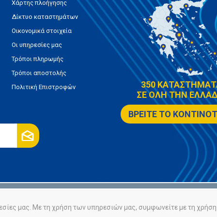
Χάρτης πλοήγησης
Δίκτυο καταστημάτων
Οικονομικά στοιχεία
Οι υπηρεσίες μας
Τρόποι πληρωμής
Τρόποι αποστολής
350 ΚΑΤΑΣΤΗΜΑΤ
Πολιτική Επιστροφών
ΣΕ ΟΛΗ ΤΗΝ ΕΛΛΑΔ
ΒΡΕΙΤΕ ΤΟ ΚΟΝΤΙΝΟ
ρήτου
Πολιτική Cookies
εσίες μας. Με τη χρήση των υπηρεσιών μας, συμφωνείτε με τη χρήση 
Powered by
nopCommerce