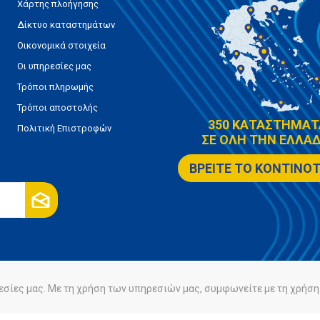
Χάρτης πλοήγησης
Δίκτυο καταστημάτων
Οικονομικά στοιχεία
Οι υπηρεσίες μας
Τρόποι πληρωμής
Τρόποι αποστολής
350 ΚΑΤΑΣΤΗΜΑΤ
Πολιτική Επιστροφών
ΣΕ ΟΛΗ ΤΗΝ ΕΛΛΑΔ
ΒΡΕΙΤΕ ΤΟ ΚΟΝΤΙΝΟ
εσίες μας. Με τη χρήση των υπηρεσιών μας, συμφωνείτε με τη χρήση 
ρήτου
Πολιτική Cookies
Powered by
nopCommerce