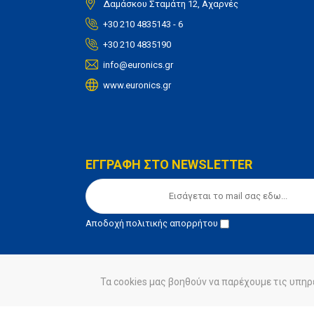
Δαμάσκου Σταμάτη 12, Αχαρνές
+30 210 4835143 - 6
+30 210 4835190
info@euronics.gr
www.euronics.gr
ΕΓΓΡΑΦΗ ΣΤΟ NEWSLETTER
Αποδοχή
πολιτικής απορρήτου
Τα cookies μας βοηθούν να παρέχουμε τις υπηρ
© euronics 2020
Όροι Χρήσης
Πολιτική Απορ