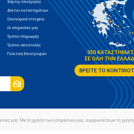
Χάρτης πλοήγησης
Δίκτυο καταστημάτων
Οικονομικά στοιχεία
Οι υπηρεσίες μας
Τρόποι πληρωμής
Τρόποι αποστολής
350 ΚΑΤΑΣΤΗΜΑΤ
Πολιτική Επιστροφών
ΣΕ ΟΛΗ ΤΗΝ ΕΛΛΑΔ
ΒΡΕΙΤΕ ΤΟ ΚΟΝΤΙΝΟ
εσίες μας. Με τη χρήση των υπηρεσιών μας, συμφωνείτε με τη χρήση 
ρήτου
Πολιτική Cookies
Powered by
nopCommerce