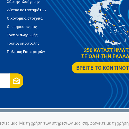
Χάρτης πλοήγησης
Δίκτυο καταστημάτων
Οικονομικά στοιχεία
Οι υπηρεσίες μας
Τρόποι πληρωμής
Τρόποι αποστολής
350 ΚΑΤΑΣΤΗΜΑΤ
Πολιτική Επιστροφών
ΣΕ ΟΛΗ ΤΗΝ ΕΛΛΑΔ
ΒΡΕΙΤΕ ΤΟ ΚΟΝΤΙΝΟ
ρήτου
Πολιτική Cookies
εσίες μας. Με τη χρήση των υπηρεσιών μας, συμφωνείτε με τη χρήση 
Powered by
nopCommerce