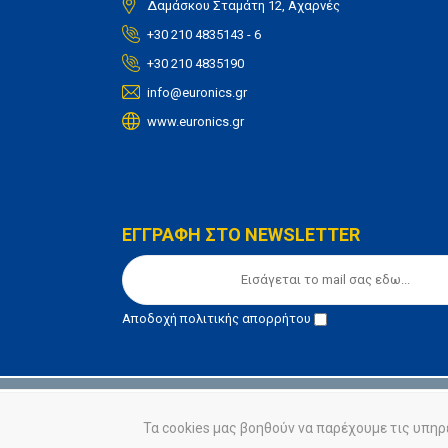
Δαμάσκου Σταμάτη 12, Αχαρνές
+30 210 4835143 - 6
+30 210 4835190
info@euronics.gr
www.euronics.gr
ΕΓΓΡΑΦΗ ΣΤΟ NEWSLETTER
Αποδοχή
πολιτικής απορρήτου
© euronics 2020
Όροι Χρήσης
Πολιτική Απορ
Τα cookies μας βοηθούν να παρέχουμε τις υπηρ