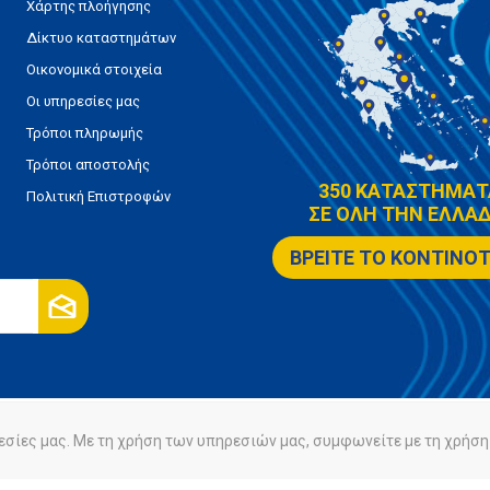
Χάρτης πλοήγησης
Δίκτυο καταστημάτων
Οικονομικά στοιχεία
Οι υπηρεσίες μας
Τρόποι πληρωμής
Τρόποι αποστολής
350 ΚΑΤΑΣΤΗΜΑΤ
Πολιτική Επιστροφών
ΣΕ ΟΛΗ ΤΗΝ ΕΛΛΑΔ
ΒΡΕΙΤΕ ΤΟ ΚΟΝΤΙΝΟ
εσίες μας. Με τη χρήση των υπηρεσιών μας, συμφωνείτε με τη χρήση 
ρήτου
Πολιτική Cookies
Powered by
nopCommerce