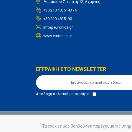
Δαμάσκου Σταμάτη 12, Αχαρνές
+30 210 4835143 - 6
+30 210 4835190
info@euronics.gr
www.euronics.gr
ΕΓΓΡΑΦΗ ΣΤΟ NEWSLETTER
Αποδοχή
πολιτικής απορρήτου
© euronics 2020
Όροι Χρήσης
Πολιτική Απορ
Τα cookies μας βοηθούν να παρέχουμε τις υπηρ