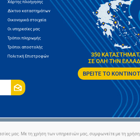
Χάρτης πλοήγησης
Δίκτυο καταστημάτων
Οικονομικά στοιχεία
Οι υπηρεσίες μας
Τρόποι πληρωμής
Τρόποι αποστολής
350 ΚΑΤΑΣΤΗΜΑΤ
Πολιτική Επιστροφών
ΣΕ ΟΛΗ ΤΗΝ ΕΛΛΑΔ
ΒΡΕΙΤΕ ΤΟ ΚΟΝΤΙΝΟ
ρήτου
Πολιτική Cookies
εσίες μας. Με τη χρήση των υπηρεσιών μας, συμφωνείτε με τη χρήση 
Powered by
nopCommerce