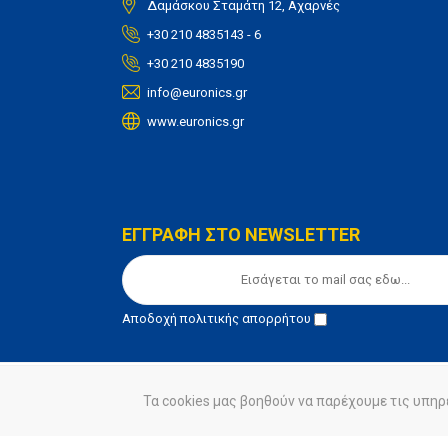
Δαμάσκου Σταμάτη 12, Αχαρνές
+30 210 4835143 - 6
+30 210 4835190
info@euronics.gr
www.euronics.gr
ΕΓΓΡΑΦΗ ΣΤΟ NEWSLETTER
Αποδοχή
πολιτικής απορρήτου
Τα cookies μας βοηθούν να παρέχουμε τις υπηρ
© euronics 2020
Όροι Χρήσης
Πολιτική Απορ