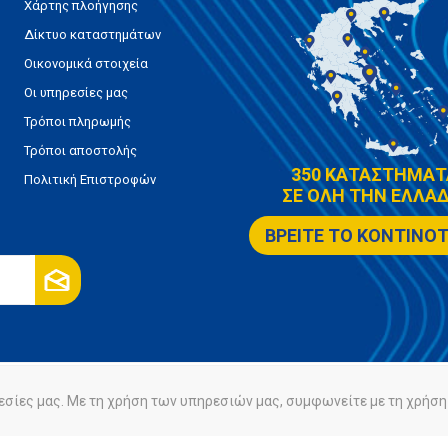
Χάρτης πλοήγησης
Δίκτυο καταστημάτων
Οικονομικά στοιχεία
Οι υπηρεσίες μας
Τρόποι πληρωμής
Τρόποι αποστολής
350 ΚΑΤΑΣΤΗΜΑΤ
Πολιτική Επιστροφών
ΣΕ ΟΛΗ ΤΗΝ ΕΛΛΑΔ
ΒΡΕΙΤΕ ΤΟ ΚΟΝΤΙΝΟ
εσίες μας. Με τη χρήση των υπηρεσιών μας, συμφωνείτε με τη χρήση 
ρήτου
Πολιτική Cookies
Powered by
nopCommerce