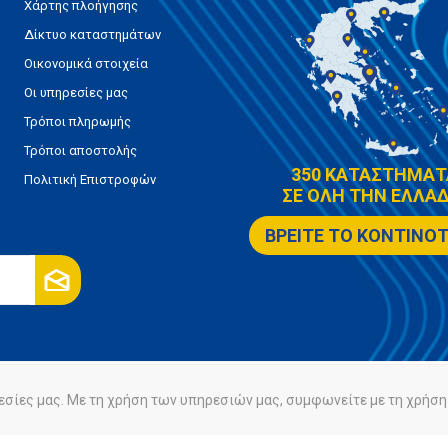
Χάρτης πλοήγησης
Δίκτυο καταστημάτων
Οικονομικά στοιχεία
Οι υπηρεσίες μας
Τρόποι πληρωμής
Τρόποι αποστολής
350 ΚΑΤΑΣΤΗΜΑΤ
Πολιτική Επιστροφών
ΣΕ ΟΛΗ ΤΗΝ ΕΛΛΑΔ
ΒΡΕΙΤΕ ΤΟ ΚΟΝΤΙΝΟ
εσίες μας. Με τη χρήση των υπηρεσιών μας, συμφωνείτε με τη χρήση 
ρήτου
Πολιτική Cookies
Powered by
nopCommerce