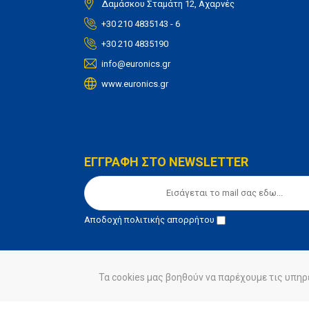
Δαμάσκου Σταμάτη 12, Αχαρνές
+30 210 4835143 - 6
+30 210 4835190
info@euronics.gr
www.euronics.gr
ΕΓΓΡΑΦΗ ΣΤΟ NEWSLETTER
Αποδοχή
πολιτικής απορρήτου
Τα cookies μας βοηθούν να παρέχουμε τις υπηρ
© euronics 2020
Όροι Χρήσης
Πολιτική Απορ