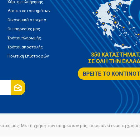
Χάρτης πλοήγησης
Δίκτυο καταστημάτων
Οικονομικά στοιχεία
Οι υπηρεσίες μας
Τρόποι πληρωμής
Τρόποι αποστολής
350 ΚΑΤΑΣΤΗΜΑΤ
Πολιτική Επιστροφών
ΣΕ ΟΛΗ ΤΗΝ ΕΛΛΑΔ
ΒΡΕΙΤΕ ΤΟ ΚΟΝΤΙΝΟ
εσίες μας. Με τη χρήση των υπηρεσιών μας, συμφωνείτε με τη χρήση 
ρήτου
Πολιτική Cookies
Powered by
nopCommerce