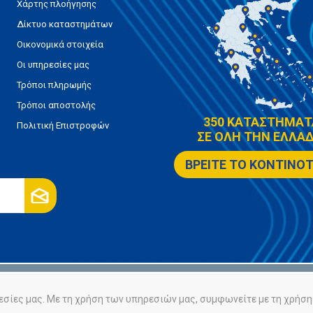
Χάρτης πλοήγησης
Δίκτυο καταστημάτων
Οικονομικά στοιχεία
Οι υπηρεσίες μας
Τρόποι πληρωμής
Τρόποι αποστολής
350 ΚΑΤΑΣΤΗΜΑΤ
Πολιτική Επιστροφών
ΣΕ ΟΛΗ ΤΗΝ ΕΛΛΑΔ
ΒΡΕΙΤΕ ΤΟ ΚΟΝΤΙΝΟ
ρήτου
Πολιτική Cookies
εσίες μας. Με τη χρήση των υπηρεσιών μας, συμφωνείτε με τη χρήση 
Powered by
nopCommerce