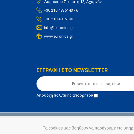
Δαμάσκου Σταμάτη 12, Αχαρνές
+30 210 4835143 - 6
+30 210 4835190
info@euronics.gr
www.euronics.gr
ΕΓΓΡΑΦΗ ΣΤΟ NEWSLETTER
Αποδοχή
πολιτικής απορρήτου
© euronics 2020
Όροι Χρήσης
Πολιτική Απορ
Τα cookies μας βοηθούν να παρέχουμε τις υπηρ