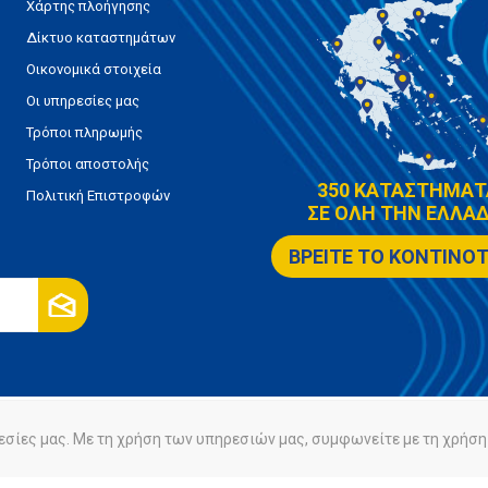
Χάρτης πλοήγησης
Δίκτυο καταστημάτων
Οικονομικά στοιχεία
Οι υπηρεσίες μας
Τρόποι πληρωμής
Τρόποι αποστολής
350 ΚΑΤΑΣΤΗΜΑΤ
Πολιτική Επιστροφών
ΣΕ ΟΛΗ ΤΗΝ ΕΛΛΑΔ
ΒΡΕΙΤΕ ΤΟ ΚΟΝΤΙΝΟ
εσίες μας. Με τη χρήση των υπηρεσιών μας, συμφωνείτε με τη χρήση 
ρήτου
Πολιτική Cookies
Powered by
nopCommerce