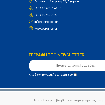
Δαμάσκου Σταμάτη 12, Αχαρνές
+30 210 4835143 - 6
+30 210 4835190
info@euronics.gr
www.euronics.gr
ΕΓΓΡΑΦΗ ΣΤΟ NEWSLETTER
Αποδοχή
πολιτικής απορρήτου
© euronics 2020
Όροι Χρήσης
Πολιτική Απορ
Τα cookies μας βοηθούν να παρέχουμε τις υπηρ