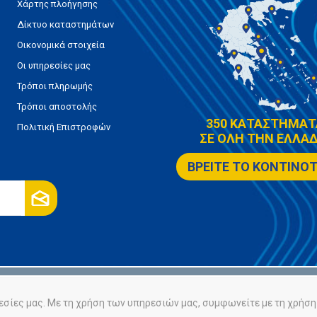
Χάρτης πλοήγησης
Δίκτυο καταστημάτων
Οικονομικά στοιχεία
Οι υπηρεσίες μας
Τρόποι πληρωμής
Τρόποι αποστολής
350 ΚΑΤΑΣΤΗΜΑΤ
Πολιτική Επιστροφών
ΣΕ ΟΛΗ ΤΗΝ ΕΛΛΑΔ
ΒΡΕΙΤΕ ΤΟ ΚΟΝΤΙΝΟ
ρήτου
Πολιτική Cookies
εσίες μας. Με τη χρήση των υπηρεσιών μας, συμφωνείτε με τη χρήση 
Powered by
nopCommerce