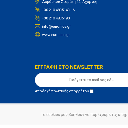
Δαμάσκου Σταμάτη 12, Αχαρνές
+30 210 4835143 - 6
+30 210 4835190
info@euronics.gr
www.euronics.gr
ΕΓΓΡΑΦΗ ΣΤΟ NEWSLETTER
Αποδοχή
πολιτικής απορρήτου
Τα cookies μας βοηθούν να παρέχουμε τις υπηρ
© euronics 2020
Όροι Χρήσης
Πολιτική Απορ