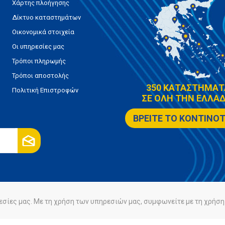
Χάρτης πλοήγησης
Δίκτυο καταστημάτων
Οικονομικά στοιχεία
Οι υπηρεσίες μας
Τρόποι πληρωμής
Τρόποι αποστολής
350 ΚΑΤΑΣΤΗΜΑΤ
Πολιτική Επιστροφών
ΣΕ ΟΛΗ ΤΗΝ ΕΛΛΑΔ
ΒΡΕΙΤΕ ΤΟ ΚΟΝΤΙΝΟ
εσίες μας. Με τη χρήση των υπηρεσιών μας, συμφωνείτε με τη χρήση 
ρήτου
Πολιτική Cookies
Powered by
nopCommerce