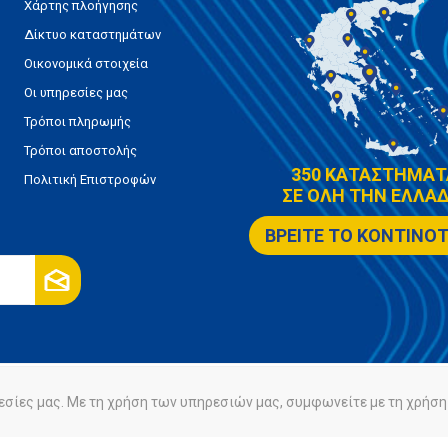
Χάρτης πλοήγησης
Δίκτυο καταστημάτων
Οικονομικά στοιχεία
Οι υπηρεσίες μας
Τρόποι πληρωμής
Τρόποι αποστολής
350 ΚΑΤΑΣΤΗΜΑΤ
Πολιτική Επιστροφών
ΣΕ ΟΛΗ ΤΗΝ ΕΛΛΑΔ
ΒΡΕΙΤΕ ΤΟ ΚΟΝΤΙΝΟ
εσίες μας. Με τη χρήση των υπηρεσιών μας, συμφωνείτε με τη χρήση 
ρήτου
Πολιτική Cookies
Powered by
nopCommerce