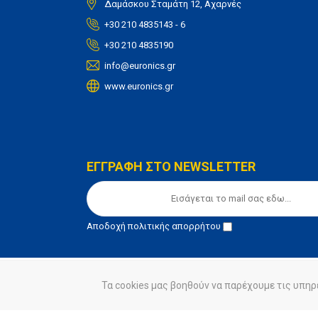
Δαμάσκου Σταμάτη 12, Αχαρνές
+30 210 4835143 - 6
+30 210 4835190
info@euronics.gr
www.euronics.gr
ΕΓΓΡΑΦΗ ΣΤΟ NEWSLETTER
Αποδοχή
πολιτικής απορρήτου
Τα cookies μας βοηθούν να παρέχουμε τις υπηρ
© euronics 2020
Όροι Χρήσης
Πολιτική Απορ