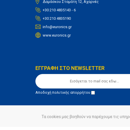
Δαμάσκου Σταμάτη 12, Αχαρνές
+30 210 4835143 - 6
+30 210 4835190
info@euronics.gr
www.euronics.gr
ΕΓΓΡΑΦΗ ΣΤΟ NEWSLETTER
Αποδοχή
πολιτικής απορρήτου
Τα cookies μας βοηθούν να παρέχουμε τις υπηρ
© euronics 2020
Όροι Χρήσης
Πολιτική Απορ