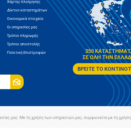
Χάρτης πλοήγησης
Δίκτυο καταστημάτων
Οικονομικά στοιχεία
Οι υπηρεσίες μας
Τρόποι πληρωμής
Τρόποι αποστολής
350 ΚΑΤΑΣΤΗΜΑΤ
Πολιτική Επιστροφών
ΣΕ ΟΛΗ ΤΗΝ ΕΛΛΑΔ
ΒΡΕΙΤΕ ΤΟ ΚΟΝΤΙΝΟ
εσίες μας. Με τη χρήση των υπηρεσιών μας, συμφωνείτε με τη χρήση 
ρήτου
Πολιτική Cookies
Powered by
nopCommerce