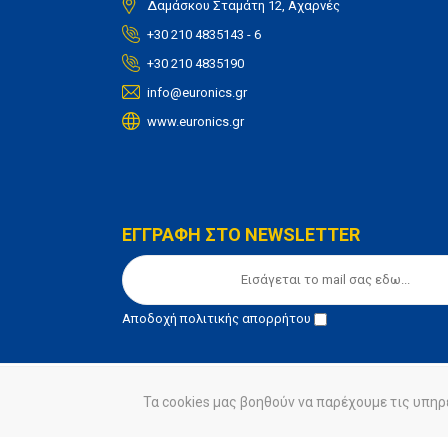
Δαμάσκου Σταμάτη 12, Αχαρνές
+30 210 4835143 - 6
+30 210 4835190
info@euronics.gr
www.euronics.gr
ΕΓΓΡΑΦΗ ΣΤΟ NEWSLETTER
Αποδοχή
πολιτικής απορρήτου
Τα cookies μας βοηθούν να παρέχουμε τις υπηρ
© euronics 2020
Όροι Χρήσης
Πολιτική Απορ