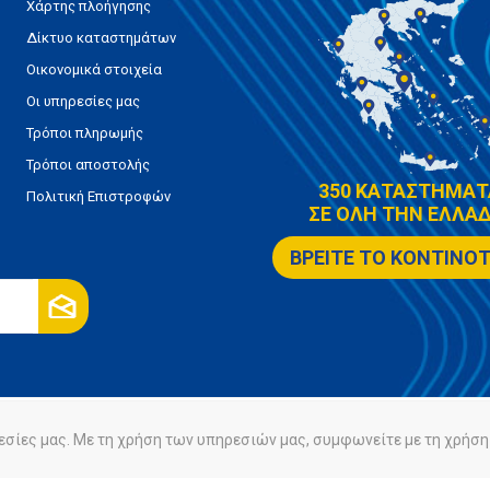
Χάρτης πλοήγησης
Δίκτυο καταστημάτων
Οικονομικά στοιχεία
Οι υπηρεσίες μας
Τρόποι πληρωμής
Τρόποι αποστολής
350 ΚΑΤΑΣΤΗΜΑΤ
Πολιτική Επιστροφών
ΣΕ ΟΛΗ ΤΗΝ ΕΛΛΑΔ
ΒΡΕΙΤΕ ΤΟ ΚΟΝΤΙΝΟ
εσίες μας. Με τη χρήση των υπηρεσιών μας, συμφωνείτε με τη χρήση 
ρήτου
Πολιτική Cookies
Powered by
nopCommerce