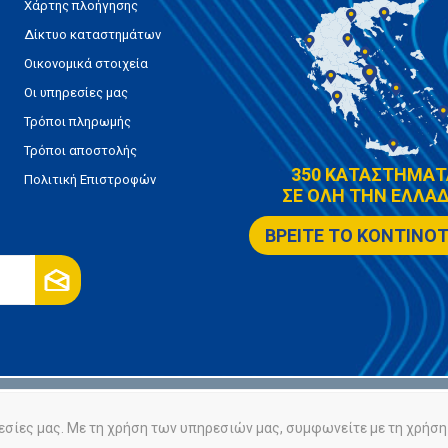
Χάρτης πλοήγησης
Δίκτυο καταστημάτων
Οικονομικά στοιχεία
Οι υπηρεσίες μας
Τρόποι πληρωμής
Τρόποι αποστολής
350 ΚΑΤΑΣΤΗΜΑΤ
Πολιτική Επιστροφών
ΣΕ ΟΛΗ ΤΗΝ ΕΛΛΑΔ
ΒΡΕΙΤΕ ΤΟ ΚΟΝΤΙΝΟ
ρήτου
Πολιτική Cookies
εσίες μας. Με τη χρήση των υπηρεσιών μας, συμφωνείτε με τη χρήση 
Powered by
nopCommerce