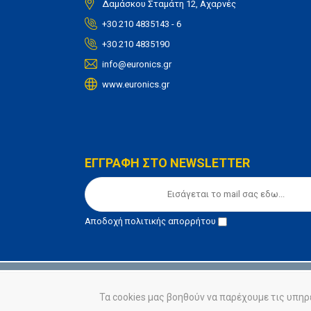
Δαμάσκου Σταμάτη 12, Αχαρνές
+30 210 4835143 - 6
+30 210 4835190
info@euronics.gr
www.euronics.gr
ΕΓΓΡΑΦΗ ΣΤΟ NEWSLETTER
Αποδοχή
πολιτικής απορρήτου
© euronics 2020
Όροι Χρήσης
Πολιτική Απορ
Τα cookies μας βοηθούν να παρέχουμε τις υπηρ