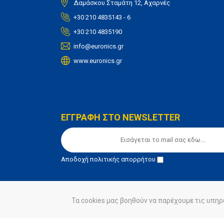
Δαμάσκου Σταμάτη 12, Αχαρνές
+30 210 4835143 - 6
+30 210 4835190
info@euronics.gr
www.euronics.gr
ΕΓΓΡΑΦΗ ΣΤΟ NEWSLETTER
Αποδοχή
πολιτικής απορρήτου
Τα cookies μας βοηθούν να παρέχουμε τις υπηρ
© euronics 2020
Όροι Χρήσης
Πολιτική Απορ