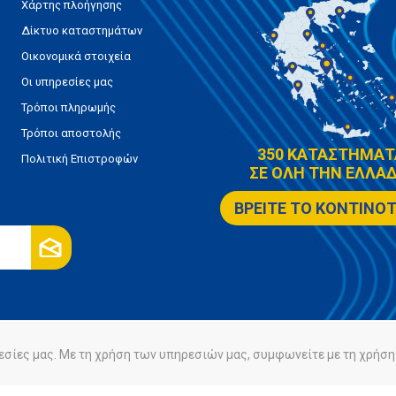
Χάρτης πλοήγησης
Δίκτυο καταστημάτων
Οικονομικά στοιχεία
Οι υπηρεσίες μας
Τρόποι πληρωμής
Τρόποι αποστολής
350 ΚΑΤΑΣΤΗΜΑΤ
Πολιτική Επιστροφών
ΣΕ ΟΛΗ ΤΗΝ ΕΛΛΑΔ
ΒΡΕΙΤΕ ΤΟ ΚΟΝΤΙΝΟ
εσίες μας. Με τη χρήση των υπηρεσιών μας, συμφωνείτε με τη χρήση 
ρήτου
Πολιτική Cookies
Powered by
nopCommerce