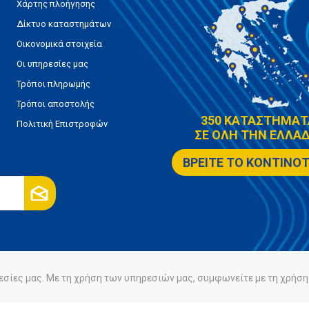
Χάρτης πλοήγησης
Δίκτυο καταστημάτων
Οικονομικά στοιχεία
Οι υπηρεσίες μας
Τρόποι πληρωμής
Τρόποι αποστολής
350 ΚΑΤΑΣΤΗΜΑΤ
Πολιτική Επιστροφών
ΣΕ ΟΛΗ ΤΗΝ ΕΛΛΑΔ
ΒΡΕΙΤΕ ΤΟ ΚΟΝΤΙΝΟ
εσίες μας. Με τη χρήση των υπηρεσιών μας, συμφωνείτε με τη χρήση 
ρήτου
Πολιτική Cookies
Powered by
nopCommerce