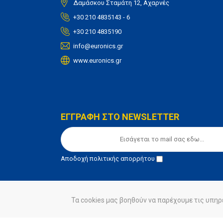
Δαμάσκου Σταμάτη 12, Αχαρνές
+30 210 4835143 - 6
+30 210 4835190
info@euronics.gr
www.euronics.gr
ΕΓΓΡΑΦΗ ΣΤΟ NEWSLETTER
Αποδοχή
πολιτικής απορρήτου
Τα cookies μας βοηθούν να παρέχουμε τις υπηρ
© euronics 2020
Όροι Χρήσης
Πολιτική Απορ