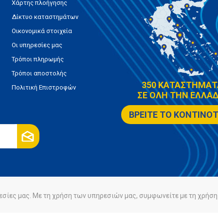
Χάρτης πλοήγησης
Δίκτυο καταστημάτων
Οικονομικά στοιχεία
Οι υπηρεσίες μας
Τρόποι πληρωμής
Τρόποι αποστολής
350 ΚΑΤΑΣΤΗΜΑΤ
Πολιτική Επιστροφών
ΣΕ ΟΛΗ ΤΗΝ ΕΛΛΑΔ
ΒΡΕΙΤΕ ΤΟ ΚΟΝΤΙΝΟ
εσίες μας. Με τη χρήση των υπηρεσιών μας, συμφωνείτε με τη χρήση 
ρήτου
Πολιτική Cookies
Powered by
nopCommerce