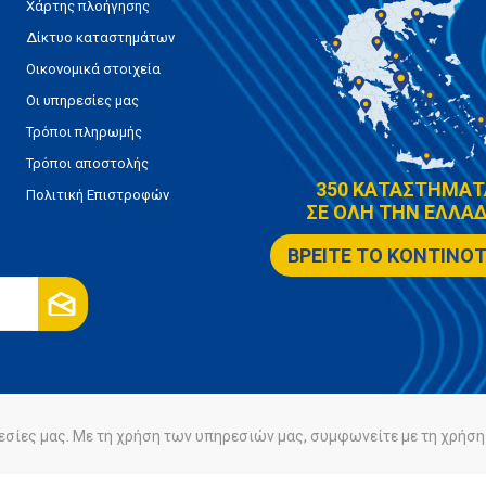
Χάρτης πλοήγησης
Δίκτυο καταστημάτων
Οικονομικά στοιχεία
Οι υπηρεσίες μας
Τρόποι πληρωμής
Τρόποι αποστολής
350 ΚΑΤΑΣΤΗΜΑΤ
Πολιτική Επιστροφών
ΣΕ ΟΛΗ ΤΗΝ ΕΛΛΑΔ
ΒΡΕΙΤΕ ΤΟ ΚΟΝΤΙΝΟ
εσίες μας. Με τη χρήση των υπηρεσιών μας, συμφωνείτε με τη χρήση 
ρήτου
Πολιτική Cookies
Powered by
nopCommerce