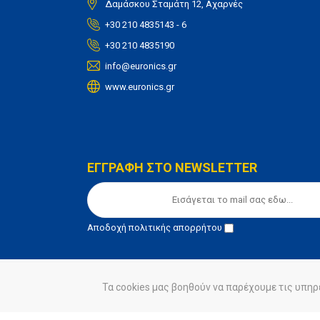
Δαμάσκου Σταμάτη 12, Αχαρνές
+30 210 4835143 - 6
+30 210 4835190
info@euronics.gr
www.euronics.gr
ΕΓΓΡΑΦΗ ΣΤΟ NEWSLETTER
Αποδοχή
πολιτικής απορρήτου
Τα cookies μας βοηθούν να παρέχουμε τις υπηρ
© euronics 2020
Όροι Χρήσης
Πολιτική Απορ