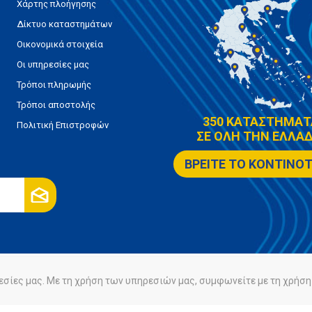
Χάρτης πλοήγησης
Δίκτυο καταστημάτων
Οικονομικά στοιχεία
Οι υπηρεσίες μας
Τρόποι πληρωμής
Τρόποι αποστολής
350 ΚΑΤΑΣΤΗΜΑΤ
Πολιτική Επιστροφών
ΣΕ ΟΛΗ ΤΗΝ ΕΛΛΑΔ
ΒΡΕΙΤΕ ΤΟ ΚΟΝΤΙΝΟ
εσίες μας. Με τη χρήση των υπηρεσιών μας, συμφωνείτε με τη χρήση 
ρήτου
Πολιτική Cookies
Powered by
nopCommerce