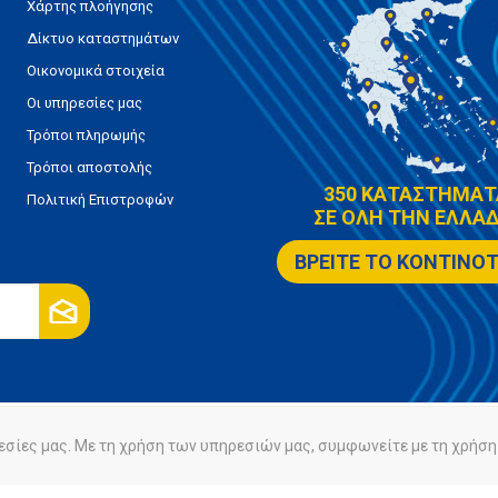
Χάρτης πλοήγησης
Δίκτυο καταστημάτων
Οικονομικά στοιχεία
Οι υπηρεσίες μας
Τρόποι πληρωμής
Τρόποι αποστολής
350 ΚΑΤΑΣΤΗΜΑΤ
Πολιτική Επιστροφών
ΣΕ ΟΛΗ ΤΗΝ ΕΛΛΑΔ
ΒΡΕΙΤΕ ΤΟ ΚΟΝΤΙΝΟ
εσίες μας. Με τη χρήση των υπηρεσιών μας, συμφωνείτε με τη χρήση 
ρήτου
Πολιτική Cookies
Powered by
nopCommerce