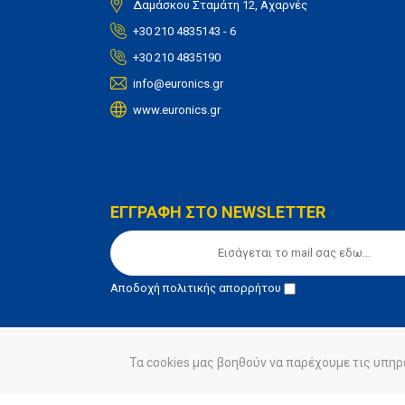
Δαμάσκου Σταμάτη 12, Αχαρνές
+30 210 4835143 - 6
+30 210 4835190
info@euronics.gr
www.euronics.gr
ΕΓΓΡΑΦΗ ΣΤΟ NEWSLETTER
Αποδοχή
πολιτικής απορρήτου
Τα cookies μας βοηθούν να παρέχουμε τις υπηρ
© euronics 2020
Όροι Χρήσης
Πολιτική Απορ