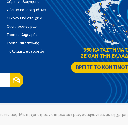
Χάρτης πλοήγησης
Δίκτυο καταστημάτων
Οικονομικά στοιχεία
Οι υπηρεσίες μας
Τρόποι πληρωμής
Τρόποι αποστολής
350 ΚΑΤΑΣΤΗΜΑΤ
Πολιτική Επιστροφών
ΣΕ ΟΛΗ ΤΗΝ ΕΛΛΑΔ
ΒΡΕΙΤΕ ΤΟ ΚΟΝΤΙΝΟ
εσίες μας. Με τη χρήση των υπηρεσιών μας, συμφωνείτε με τη χρήση 
ρήτου
Πολιτική Cookies
Powered by
nopCommerce