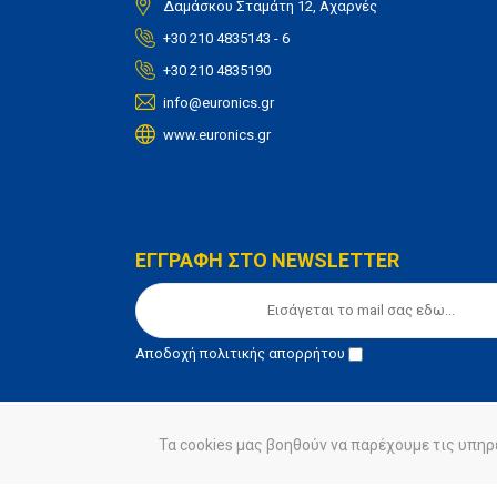
Δαμάσκου Σταμάτη 12, Αχαρνές
+30 210 4835143 - 6
+30 210 4835190
info@euronics.gr
www.euronics.gr
ΕΓΓΡΑΦΗ ΣΤΟ NEWSLETTER
Αποδοχή
πολιτικής απορρήτου
Τα cookies μας βοηθούν να παρέχουμε τις υπηρ
© euronics 2020
Όροι Χρήσης
Πολιτική Απορ