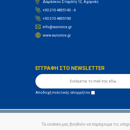
Δαμάσκου Σταμάτη 12, Αχαρνές
+30 210 4835143 - 6
+30 210 4835190
info@euronics.gr
www.euronics.gr
ΕΓΓΡΑΦΗ ΣΤΟ NEWSLETTER
Αποδοχή
πολιτικής απορρήτου
© euronics 2020
Όροι Χρήσης
Πολιτική Απορ
Τα cookies μας βοηθούν να παρέχουμε τις υπηρ