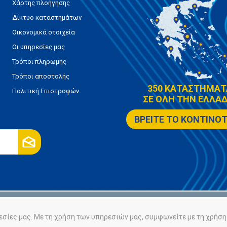
Χάρτης πλοήγησης
Δίκτυο καταστημάτων
Οικονομικά στοιχεία
Οι υπηρεσίες μας
Τρόποι πληρωμής
Τρόποι αποστολής
350 ΚΑΤΑΣΤΗΜΑΤ
Πολιτική Επιστροφών
ΣΕ ΟΛΗ ΤΗΝ ΕΛΛΑΔ
ΒΡΕΙΤΕ ΤΟ ΚΟΝΤΙΝΟ
ρήτου
Πολιτική Cookies
εσίες μας. Με τη χρήση των υπηρεσιών μας, συμφωνείτε με τη χρήση 
Powered by
nopCommerce