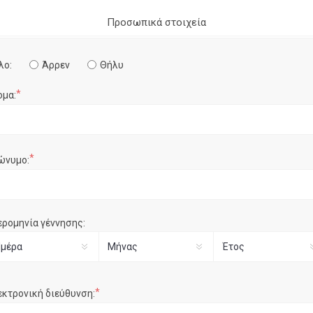
Προσωπικά στοιχεία
λο:
Άρρεν
Θήλυ
*
ομα:
*
ώνυμο:
ερομηνία γέννησης:
*
εκτρονική διεύθυνση: