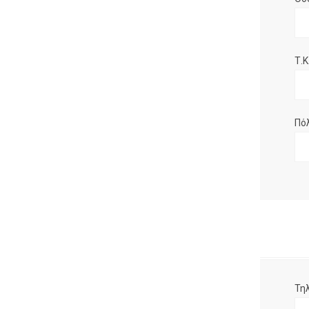
Τ.Κ.
Πό
Τη