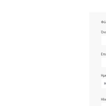
Φύ
Όν
Επ
Ημ
Ηλ