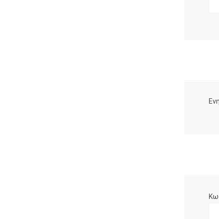
Ενη
Κω