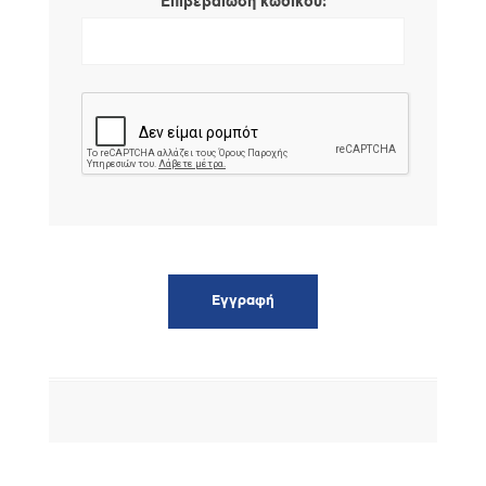
*
Επιβεβαίωση κωδικού: