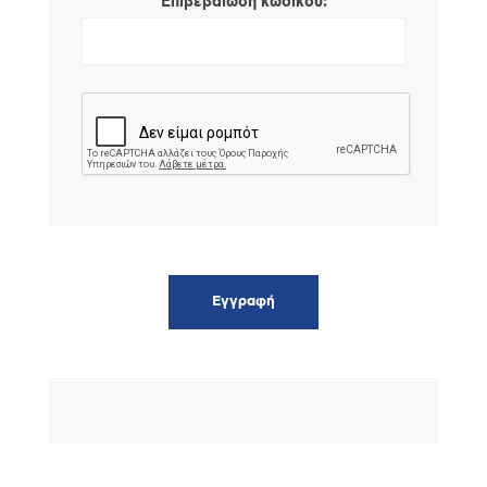
*
Επιβεβαίωση κωδικού: