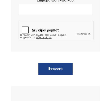
*
Επιβεβαίωση κωδικού: