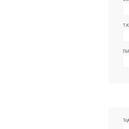
Τ.Κ.
Πό
Τη