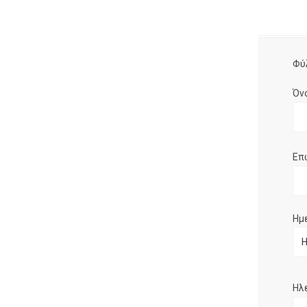
Φύ
Όν
Επ
Ημ
Ηλ