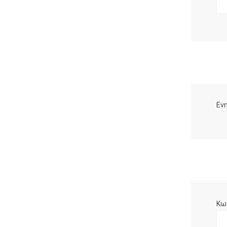
Ενη
Κω