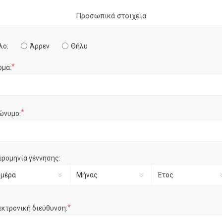
Προσωπικά στοιχεία
λο:
Άρρεν
Θήλυ
*
ομα:
*
ώνυμο:
ερομηνία γέννησης:
*
εκτρονική διεύθυνση: