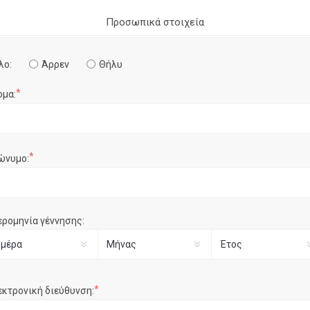
Προσωπικά στοιχεία
λο:
Άρρεν
Θήλυ
*
ομα:
*
ώνυμο:
ερομηνία γέννησης:
*
εκτρονική διεύθυνση: