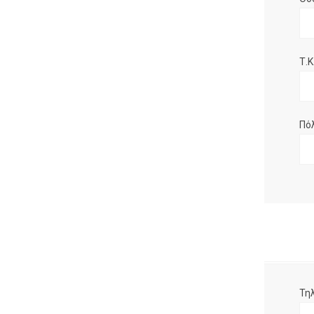
Τ.Κ.
Πό
Τη