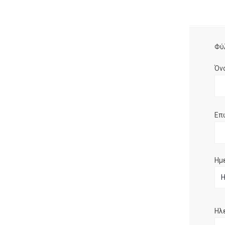
Φύ
Όν
Επ
Ημ
Ηλ