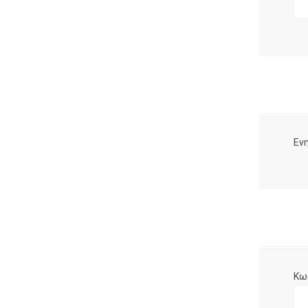
Ενη
Κω