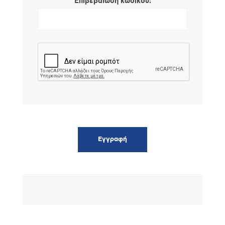
*
Επιβεβαίωση κωδικού: